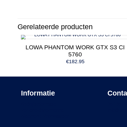
Gerelateerde producten
LOWA PHANTOM WORK GTX S3 CI
5760
€
182.95
Informatie
Conta
Bedrijfsinformatie
06 136 0
Veiligheidsnormering
info@sho
Algemene Voorwaarden