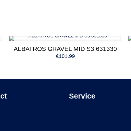
ALBATROS GRAVEL MID S3 631330
€
101.99
ct
Service
9 898
Verzending
esatwork.nl
Betaling